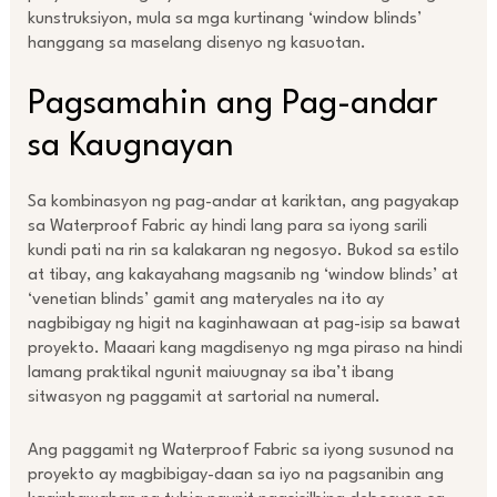
kunstruksiyon, mula sa mga kurtinang ‘window blinds’
hanggang sa maselang disenyo ng kasuotan.
Pagsamahin ang Pag-andar
sa Kaugnayan
Sa kombinasyon ng pag-andar at kariktan, ang pagyakap
sa Waterproof Fabric ay hindi lang para sa iyong sarili
kundi pati na rin sa kalakaran ng negosyo. Bukod sa estilo
at tibay, ang kakayahang magsanib ng ‘window blinds’ at
‘venetian blinds’ gamit ang materyales na ito ay
nagbibigay ng higit na kaginhawaan at pag-isip sa bawat
proyekto. Maaari kang magdisenyo ng mga piraso na hindi
lamang praktikal ngunit maiuugnay sa iba’t ibang
sitwasyon ng paggamit at sartorial na numeral.
Ang paggamit ng Waterproof Fabric sa iyong susunod na
proyekto ay magbibigay-daan sa iyo na pagsanibin ang