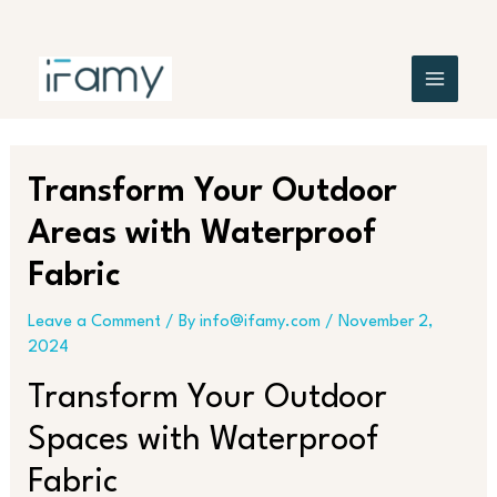
Skip
Post
MAIN
to
navigation
content
MENU
Transform Your Outdoor
Areas with Waterproof
Fabric
Leave a Comment
/ By
info@ifamy.com
/
November 2,
2024
Transform Your Outdoor
Spaces with Waterproof
Fabric