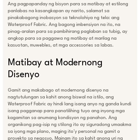
Ang pagpapanday ng bisyon para sa matibay at estilong
panlabas na kasangkapan ay narito, salamat sa
pinakabagong inobasyon sa teknolohiya ng tela: ang
Waterproof Fabric. Ang bagong imbensiyon na ito, na
pinag-aralan para sa pambihirang paglaban sa tubig, ay
angkop para sa paggawa ng matibay at marilag na
kasuotan, muwebles, at mga accessories sa labas.
Matibay at Modernong
Disenyo
Gamit ang makabago at modernong disenyo na
nagtutulungan sa kahit anong biswal na istilo, ang
Waterproof Fabric ay hindi lang isang anyo ng ganda kundi
isang pagganap para panatilihing tuyo ang inyong mga
kagamitan sa anumang kondisyon ng panahon. Ang
organikong pag-isip ng stilong ito ay siguradong umaakma
sa iyong mga plano, maging ito’y personal na gamit o
proyekto sa negosyo. Mainam ito sa kahit anong uri ng