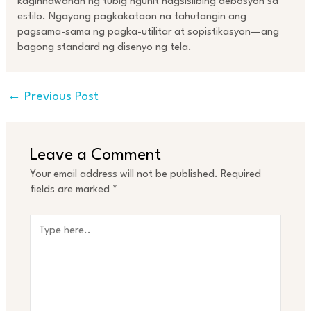
kaginhawahan ng tubig ngunit nagsisilbing debosyon sa
estilo. Ngayong pagkakataon na tahutangin ang
pagsama-sama ng pagka-utilitar at sopistikasyon—ang
bagong standard ng disenyo ng tela.
←
Previous Post
Leave a Comment
Your email address will not be published.
Required
fields are marked
*
Type
here..